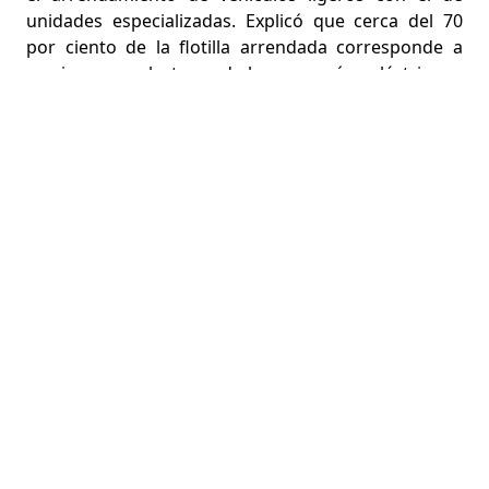
unidades especializadas. Explicó que cerca del 70
por ciento de la flotilla arrendada corresponde a
camiones recolectores de basura, grúas eléctricas y
maquinaria pesada, cuyo valor individual oscila
entre los dos y cinco millones de pesos y que son
indispensables para garantizar la continuidad de los
servicios públicos.
El presidente municipal señaló que la adquisición
directa de este tipo de unidades implicaría para el
Ayuntamiento asumir gastos permanentes
adicionales como placas, seguros, mantenimiento
preventivo y correctivo, cambio de llantas,
reparaciones mecánicas y otros costos derivados de
su operación. En el esquema de arrendamiento,
dichos servicios están incluidos durante todo el
periodo contractual, es decir, hasta el fin de la
administración, lo que permite una mejor