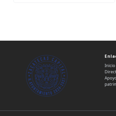
Enla
Inicio
Direc
Apoyo
patri